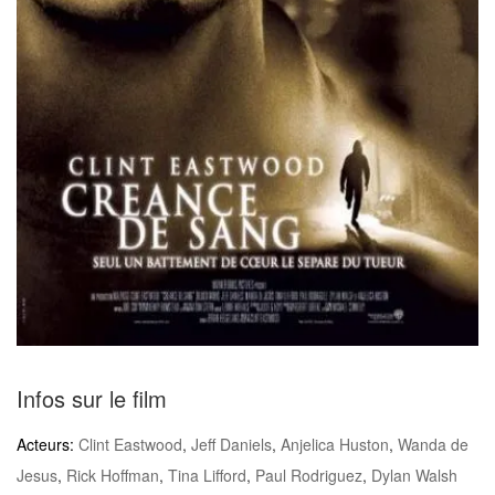
Infos sur le film
Acteurs:
Clint Eastwood
,
Jeff Daniels
,
Anjelica Huston
,
Wanda de
Jesus
,
Rick Hoffman
,
Tina Lifford
,
Paul Rodriguez
,
Dylan Walsh