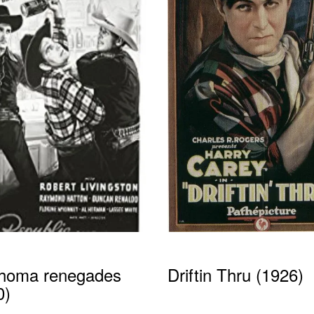
homa renegades
Driftin Thru (1926)
0)