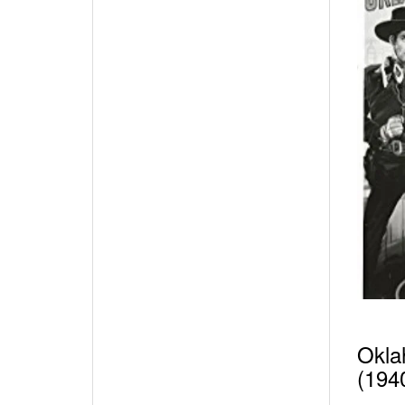
Okla
(194