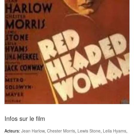
Infos sur le film
Acteurs:
Jean Harlow
,
Chester Morris
,
Lewis Stone
,
Leila Hyams
,