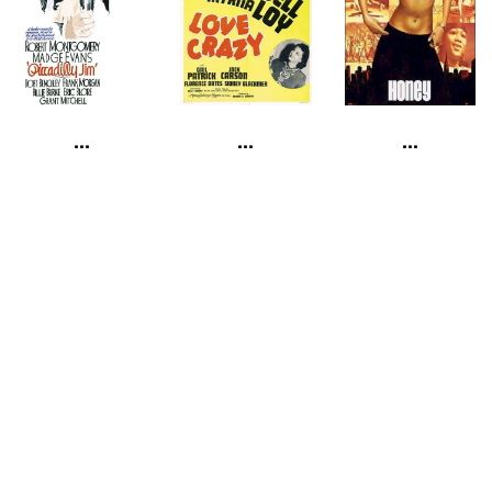
...
...
...