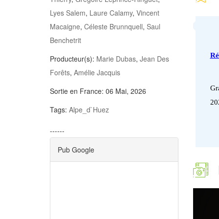
Lyes Salem
,
Laure Calamy
,
Vincent
Macaigne
,
Céleste Brunnquell
,
Saul
Benchetrit
Ré
Producteur(s):
Marie Dubas
,
Jean Des
Forêts
,
Amélie Jacquis
Gr
Sortie en France:
06 Mai, 2026
202
Tags:
Alpe_d`Huez
------
Pub Google