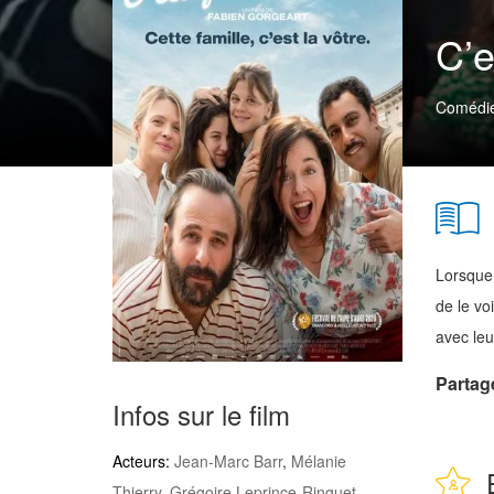
C’e
Comédi
Lorsque 
de le vo
avec leu
Partag
Infos sur le film
Acteurs:
Jean-Marc Barr
,
Mélanie
Thierry
,
Grégoire Leprince-Ringuet
,