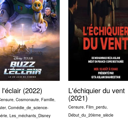
l'éclair (2022)
L'échiquier du vent
(2021)
Censure
,
Cosmonaute
,
Famille
,
Censure
,
Film_perdu
,
ter
,
Comédie_de_science-
Début_du_20ème_siècle
érie
,
Les_méchants_Disney