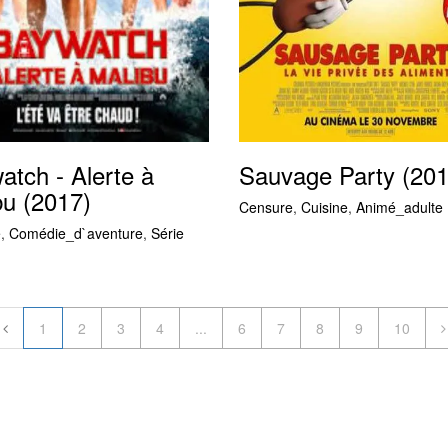
atch - Alerte à
Sauvage Party (201
bu (2017)
Censure
,
Cuisine
,
Animé_adulte
e
,
Comédie_d`aventure
,
Série
1
2
3
4
...
6
7
8
9
10