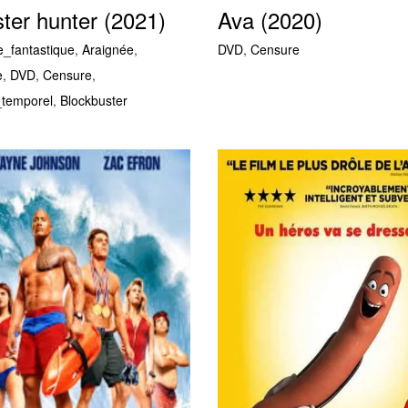
ter hunter (2021)
Ava (2020)
e_fantastique
,
Araignée
,
DVD
,
Censure
e
,
DVD
,
Censure
,
temporel
,
Blockbuster