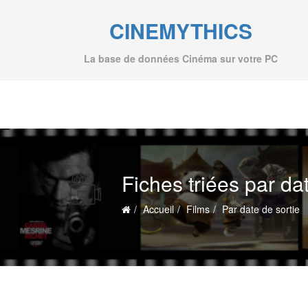
CINEMYTHICS
La base de données Cinéma sur votre PC
Fiches triées par da
Accueil
Films
Par date de sortie