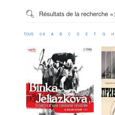
Résultats de la recherche =
TOUS
0-9
A
B
C
D
E
F
G
H