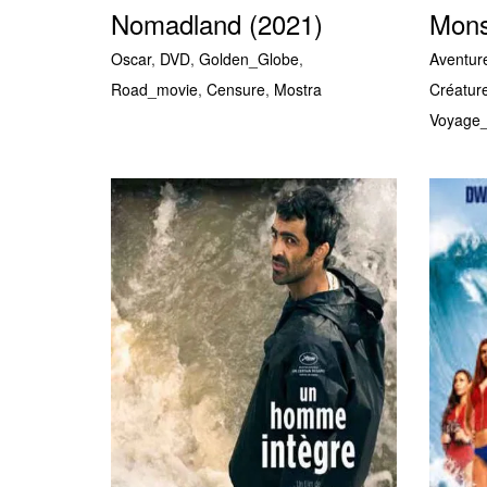
Nomadland (2021)
Mons
Oscar
,
DVD
,
Golden_Globe
,
Aventur
Road_movie
,
Censure
,
Mostra
Créatur
Voyage_