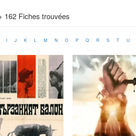
> 162 Fiches trouvées
I
J
K
L
M
N
O
P
Q
R
S
T
U