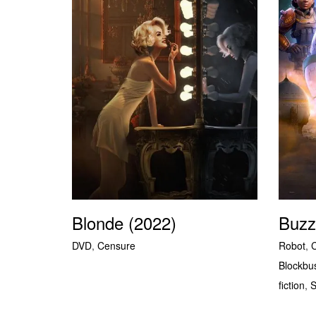
Blonde (2022)
Buzz 
DVD
,
Censure
Robot
,
Blockbus
fiction
,
S