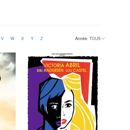
V
W
X
Y
Z
Année: