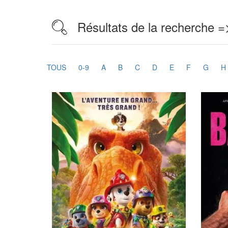
Résultats de la recherche =
TOUS
0-9
A
B
C
D
E
F
G
H