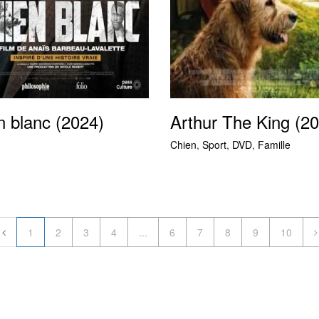
n blanc (2024)
Arthur The King (2
Chien
,
Sport
,
DVD
,
Famille
1
2
3
4
...
6
7
8
9
10