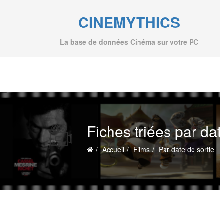
CINEMYTHICS
La base de données Cinéma sur votre PC
Fiches triées par da
Accueil
Films
Par date de sortie