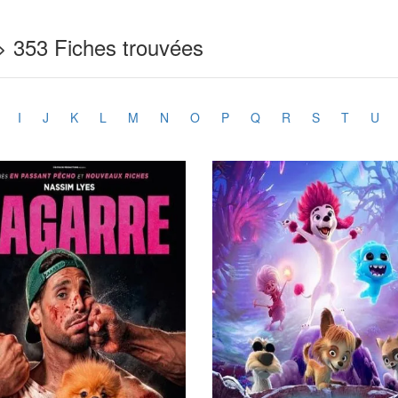
> 353 Fiches trouvées
I
J
K
L
M
N
O
P
Q
R
S
T
U