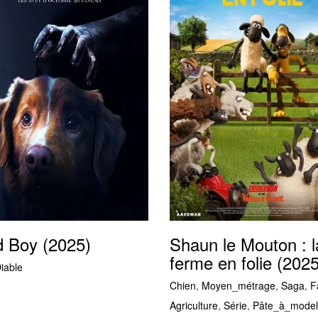
 Boy (2025)
Shaun le Mouton : l
ferme en folie (2025
iable
Chien
,
Moyen_métrage
,
Saga
,
F
Agriculture
,
Série
,
Pâte_à_model