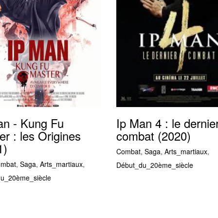
an - Kung Fu
Ip Man 4 : le dernie
r : les Origines
combat (2020)
1)
Combat
,
Saga
,
Arts_martiaux
,
mbat
,
Saga
,
Arts_martiaux
,
Début_du_20ème_siècle
u_20ème_siècle