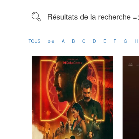
Résultats de la recherche =
TOUS
0-9
A
B
C
D
E
F
G
H