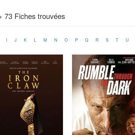
> 73 Fiches trouvées
I
J
K
L
M
N
O
P
Q
R
S
T
U