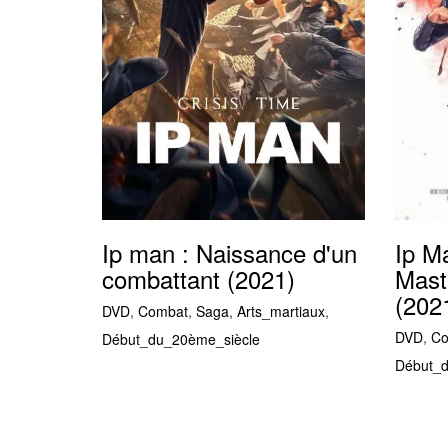
Ip man : Naissance d'un
Ip M
combattant (2021)
Maste
(202
DVD
,
Combat
,
Saga
,
Arts_martiaux
,
DVD
,
Co
Début_du_20ème_siècle
Début_d