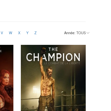
V
W
X
Y
Z
Année: