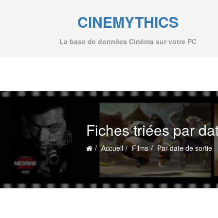
CINEMYTHICS
La base de données Cinéma sur votre PC
Fiches triées par da
Accueil
Films
Par date de sortie