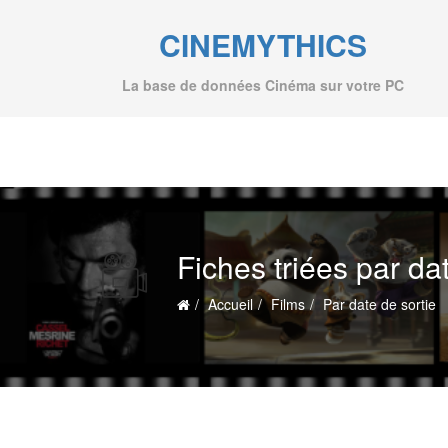
CINEMYTHICS
La base de données Cinéma sur votre PC
Fiches triées par da
Accueil
Films
Par date de sortie