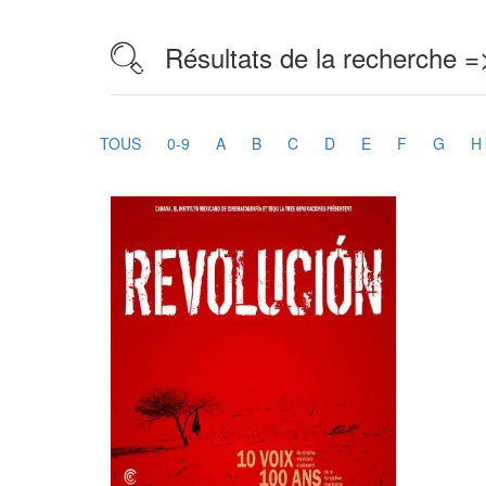
Résultats de la recherche =
TOUS
0-9
A
B
C
D
E
F
G
H