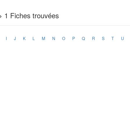
> 1 Fiches trouvées
I
J
K
L
M
N
O
P
Q
R
S
T
U