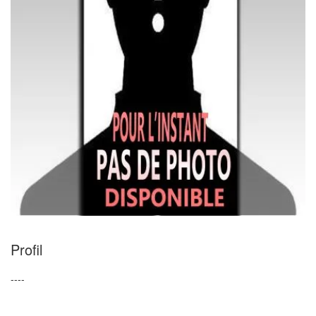
Profil
----