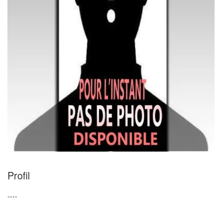
Profil
----