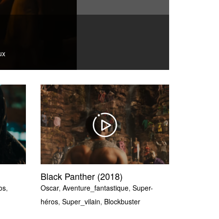
ux
Black Panther (2018)
os
,
Oscar
,
Aventure_fantastique
,
Super-
héros
,
Super_vilain
,
Blockbuster