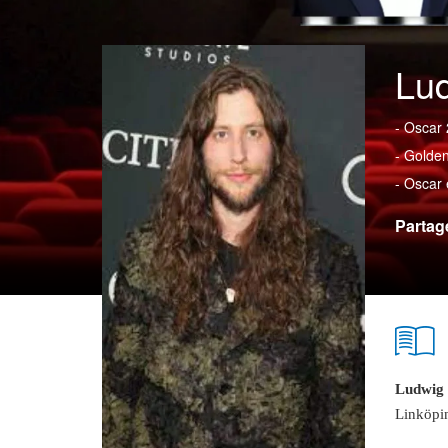
Lu
- Oscar 
- Golde
- Oscar 
Partag
Ludwig
Linköpi