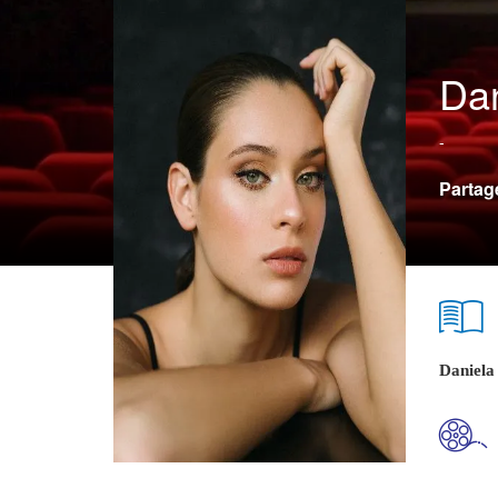
Dan
-
Partag
Daniela