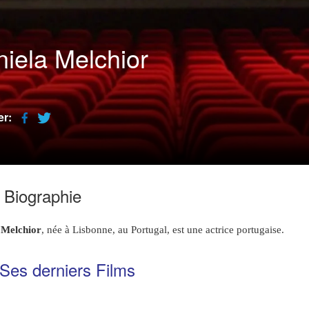
iela Melchior
er:
Biographie
 Melchior
, née à Lisbonne, au Portugal, est une actrice portugaise.
Ses derniers Films