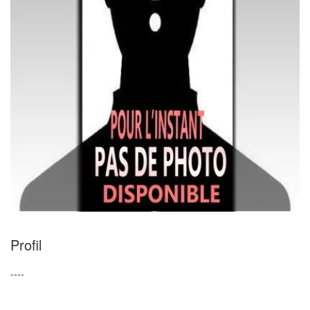
Profil
----