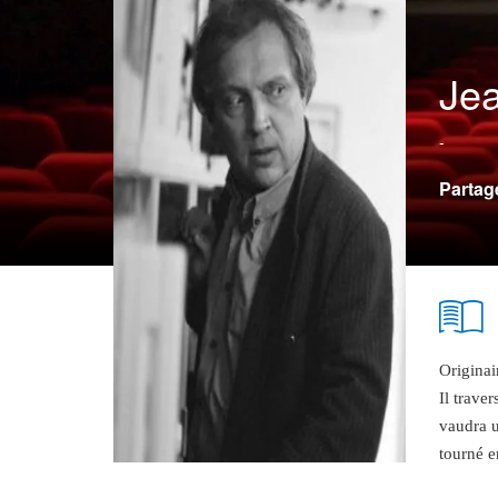
Jea
-
Partag
Originai
Il trave
vaudra u
tourné e