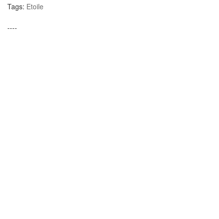
Tags:
Etoile
----