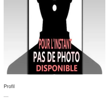
Profil
----